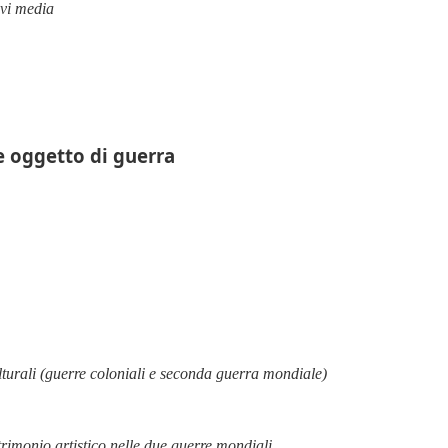
ovi media
e oggetto di guerra
ulturali (guerre coloniali e seconda guerra mondiale)
rimonio artistico nelle due guerre mondiali